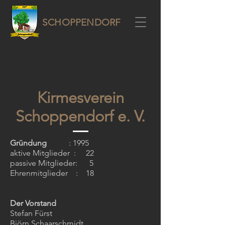
SCHOPPENDORF
Kirmesverein
Schoppendorf e. V.
Gründung
: 1995
aktive Mitglieder
: 22
passive Mitglieder: 5
Ehrenmitglieder : 18
Der Vorstand
Stefan Fürst
Björn Schaarschmidt