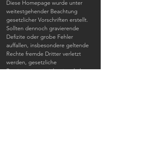
Diese Homepage wurde unter
weitestgehender Beachtung
gesetzlicher Vorschriften erstellt.
Sollten dennoch gravierende
Defizite oder grobe Fehler
auffallen, insbesondere geltende
Rechte fremde Dritter verletzt
werden, gesetzliche
Bestimmungen nicht eingehalten
oder wettbewerbsrechtliche
Probleme entstehen, so bitten wir
unter Berufung auf § 12 Abs. 1
UWG um eine schnelle,
kostenfreie und ausreichend
begründete Nachricht.
Wir garantieren, dass zu Recht